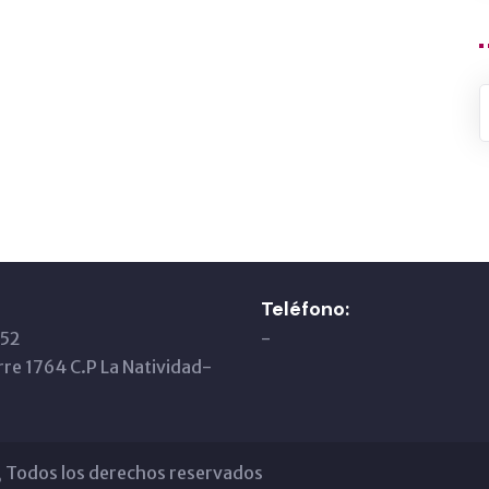
Teléfono:
 52
-
orre 1764 C.P La Natividad-
a, Todos los derechos reservados