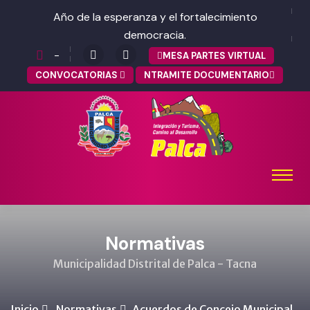
Año de la esperanza y el fortalecimiento
democracia.
-
MESA PARTES VIRTUAL
CONVOCATORIAS
NTRAMITE DOCUMENTARIO
Normativas
Municipalidad Distrital de Palca - Tacna
Inicio
Normativas
Acuerdos de Concejo Municipal