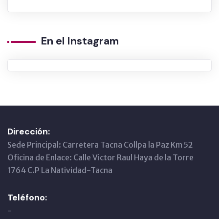
En el Instagram
Dirección:
Sede Principal: Carretera Tacna Collpa la Paz Km 52
Oficina de Enlace: Calle Victor Raul Haya de la Torre
1764 C.P La Natividad-Tacna
Teléfono:
-